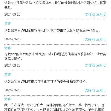
这款app是我学习路上的良师益友，让我能够随时随地学习新知识，拓宽
视野。
2024-03-25
支持
[0]
反对
[0]
游客
这款加速器VPM应用程序已经为我们带来了无限的隐私保护和自由。
2024-03-25
支持
[0]
反对
[0]
游客
这款app的售后服务非常完善，遇到问题总是能够得到妥善解决，让我能
够放心购物。
2024-03-25
支持
[0]
反对
[0]
游客
这款加速器VPM应用程序提供了顶级的安全性和隐私保护。
2024-03-25
支持
[0]
反对
[0]
游客
我一直在寻找一款功能强大、操作简单的办公软件，终于找到了它。这
款软件的功能非常强大，可以满足我日常办公的所有需求。操作也很简