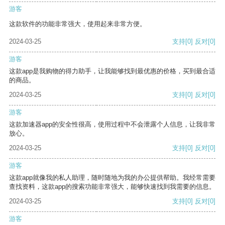
游客
这款软件的功能非常强大，使用起来非常方便。
2024-03-25
支持
[0]
反对
[0]
游客
这款app是我购物的得力助手，让我能够找到最优惠的价格，买到最合适
的商品。
2024-03-25
支持
[0]
反对
[0]
游客
这款加速器app的安全性很高，使用过程中不会泄露个人信息，让我非常
放心。
2024-03-25
支持
[0]
反对
[0]
游客
这款app就像我的私人助理，随时随地为我的办公提供帮助。我经常需要
查找资料，这款app的搜索功能非常强大，能够快速找到我需要的信息。
2024-03-25
支持
[0]
反对
[0]
游客