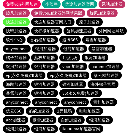
免费vqn外网加速
小蓝鸟
优途加速器官网
风驰加速器
旋风加速器
免费vps加速器外网苹果版
旋风加速度器
快连加速器
快连加速器官网入口
原子加速器
快鸭加速器
快柠檬加速器
旋风加速度器
外网网址导航
软件中心
番石榴加速器
速鹰666
暴雪加速器
anyconnect
银河加速器
银河加速器
暴雪加速器
橘子加速器
荔枝加速器
1元机场
银河加速器
银河加速器
银河加速器
veee加速器
hammer加速器
vp(永久免费)加速器
vp(永久免费)加速器
纵云梯加速器
海鸥加速器
银河加速器
银河加速器
海外梯子官网
暴雪加速器
银河加速器
vp(永久免费)加速器
anyconnect
anyconnect
anyconnect
青柠加速器
优云666
蚂蚁加速器
1元机场
哇哇加速器
abc加速器
暴雪加速器
白鲸加速器
银河加速器
银河加速器
银河加速器
ikuuu.me加速器官网