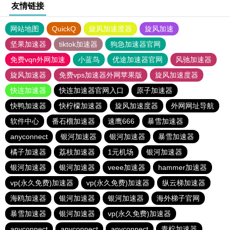
友情链接
网站地图
QuickQ
旋风加速度器
旋风加速
坚果加速器
tiktok加速器
狗急加速器官网
免费vqn外网加速
小蓝鸟
优途加速器官网
风驰加速器
旋风加速器
免费vps加速器外网苹果版
旋风加速度器
快连加速器
快连加速器官网入口
原子加速器
快鸭加速器
快柠檬加速器
旋风加速度器
外网网址导航
软件中心
番石榴加速器
速鹰666
暴雪加速器
anyconnect
银河加速器
银河加速器
暴雪加速器
橘子加速器
荔枝加速器
1元机场
银河加速器
银河加速器
银河加速器
veee加速器
hammer加速器
vp(永久免费)加速器
vp(永久免费)加速器
纵云梯加速器
海鸥加速器
银河加速器
银河加速器
海外梯子官网
暴雪加速器
银河加速器
vp(永久免费)加速器
anyconnect
anyconnect
anyconnect
青柠加速器