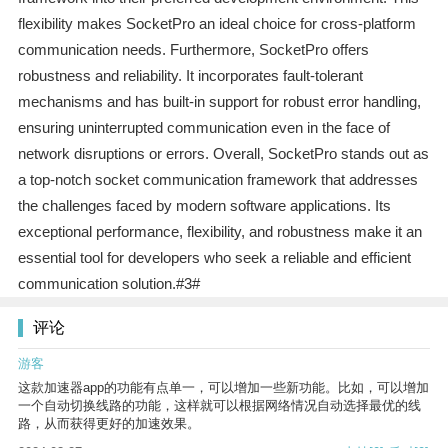
flexibility makes SocketPro an ideal choice for cross-platform
communication needs. Furthermore, SocketPro offers
robustness and reliability. It incorporates fault-tolerant
mechanisms and has built-in support for robust error handling,
ensuring uninterrupted communication even in the face of
network disruptions or errors. Overall, SocketPro stands out as
a top-notch socket communication framework that addresses
the challenges faced by modern software applications. Its
exceptional performance, flexibility, and robustness make it an
essential tool for developers who seek a reliable and efficient
communication solution.#3#
评论
游客
这款加速器app的功能有点单一，可以增加一些新功能。比如，可以增加
一个自动切换线路的功能，这样就可以根据网络情况自动选择最优的线
路，从而获得更好的加速效果。