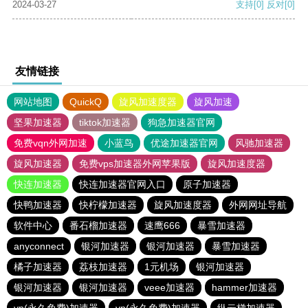
2024-03-27
支持
[0]
反对
[0]
友情链接
网站地图
QuickQ
旋风加速度器
旋风加速
坚果加速器
tiktok加速器
狗急加速器官网
免费vqn外网加速
小蓝鸟
优途加速器官网
风驰加速器
旋风加速器
免费vps加速器外网苹果版
旋风加速度器
快连加速器
快连加速器官网入口
原子加速器
快鸭加速器
快柠檬加速器
旋风加速度器
外网网址导航
软件中心
番石榴加速器
速鹰666
暴雪加速器
anyconnect
银河加速器
银河加速器
暴雪加速器
橘子加速器
荔枝加速器
1元机场
银河加速器
银河加速器
银河加速器
veee加速器
hammer加速器