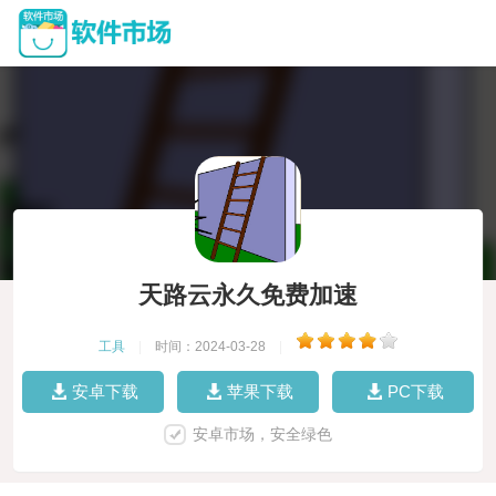
天路云永久免费加速
工具
|
时间：2024-03-28
|
安卓下载
苹果下载
PC下载
安卓市场，安全绿色