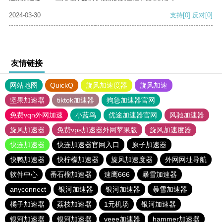
2024-03-30
支持
[0]
反对
[0]
友情链接
网站地图
QuickQ
旋风加速度器
旋风加速
坚果加速器
tiktok加速器
狗急加速器官网
免费vqn外网加速
小蓝鸟
优途加速器官网
风驰加速器
旋风加速器
免费vps加速器外网苹果版
旋风加速度器
快连加速器
快连加速器官网入口
原子加速器
快鸭加速器
快柠檬加速器
旋风加速度器
外网网址导航
软件中心
番石榴加速器
速鹰666
暴雪加速器
anyconnect
银河加速器
银河加速器
暴雪加速器
橘子加速器
荔枝加速器
1元机场
银河加速器
银河加速器
银河加速器
veee加速器
hammer加速器