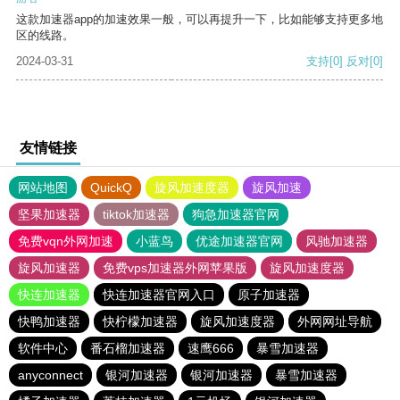
这款加速器app的加速效果一般，可以再提升一下，比如能够支持更多地
区的线路。
2024-03-31
支持
[0]
反对
[0]
友情链接
网站地图
QuickQ
旋风加速度器
旋风加速
坚果加速器
tiktok加速器
狗急加速器官网
免费vqn外网加速
小蓝鸟
优途加速器官网
风驰加速器
旋风加速器
免费vps加速器外网苹果版
旋风加速度器
快连加速器
快连加速器官网入口
原子加速器
快鸭加速器
快柠檬加速器
旋风加速度器
外网网址导航
软件中心
番石榴加速器
速鹰666
暴雪加速器
anyconnect
银河加速器
银河加速器
暴雪加速器