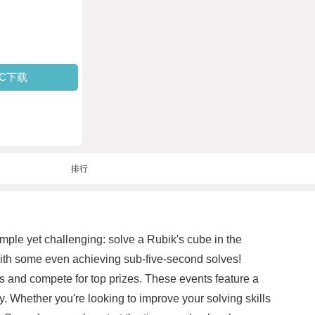
PC下载
排行
mple yet challenging: solve a Rubik's cube in the
with some even achieving sub-five-second solves!
ts and compete for top prizes. These events feature a
. Whether you're looking to improve your solving skills