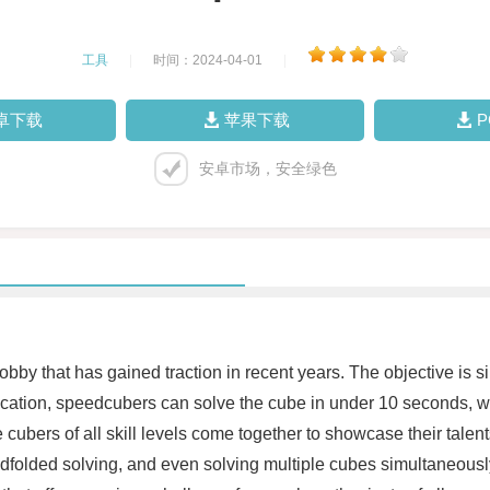
工具
|
时间：2024-04-01
|
卓下载
苹果下载
安卓市场，安全绿色
y that has gained traction in recent years. The objective is si
dication, speedcubers can solve the cube in under 10 seconds, 
cubers of all skill levels come together to showcase their talen
ndfolded solving, and even solving multiple cubes simultaneously