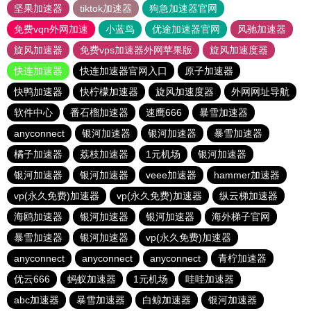
坚果加速器
tiktok加速器
狗急加速器官网
免费vqn外网加速
小蓝鸟
优途加速器官网
风驰加速器
旋风加速器
免费vps加速器外网苹果版
旋风加速度器
快连加速器
快连加速器官网入口
原子加速器
快鸭加速器
快柠檬加速器
旋风加速度器
外网网址导航
软件中心
番石榴加速器
速鹰666
暴雪加速器
anyconnect
银河加速器
银河加速器
暴雪加速器
橘子加速器
荔枝加速器
1元机场
银河加速器
银河加速器
银河加速器
veee加速器
hammer加速器
vp(永久免费)加速器
vp(永久免费)加速器
纵云梯加速器
海鸥加速器
银河加速器
银河加速器
海外梯子官网
暴雪加速器
银河加速器
vp(永久免费)加速器
anyconnect
anyconnect
anyconnect
青柠加速器
优云666
蚂蚁加速器
1元机场
哇哇加速器
abc加速器
暴雪加速器
白鲸加速器
银河加速器