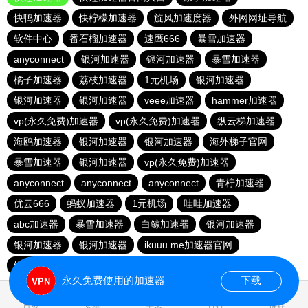
快鸭加速器
快柠檬加速器
旋风加速度器
外网网址导航
软件中心
番石榴加速器
速鹰666
暴雪加速器
anyconnect
银河加速器
银河加速器
暴雪加速器
橘子加速器
荔枝加速器
1元机场
银河加速器
银河加速器
银河加速器
veee加速器
hammer加速器
vp(永久免费)加速器
vp(永久免费)加速器
纵云梯加速器
海鸥加速器
银河加速器
银河加速器
海外梯子官网
暴雪加速器
银河加速器
vp(永久免费)加速器
anyconnect
anyconnect
anyconnect
青柠加速器
优云666
蚂蚁加速器
1元机场
哇哇加速器
abc加速器
暴雪加速器
白鲸加速器
银河加速器
银河加速器
银河加速器
ikuuu.me加速器官网
银河加速器
永久免费使用的加速器
下载
0.073580s
首页
安卓
苹果
排行
推荐