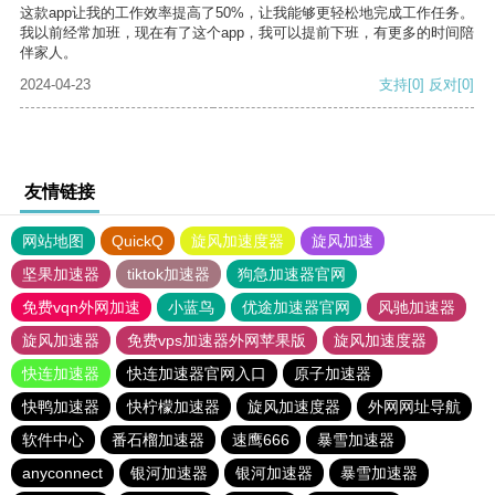
这款app让我的工作效率提高了50%，让我能够更轻松地完成工作任务。
我以前经常加班，现在有了这个app，我可以提前下班，有更多的时间陪
伴家人。
2024-04-23
支持
[0]
反对
[0]
友情链接
网站地图
QuickQ
旋风加速度器
旋风加速
坚果加速器
tiktok加速器
狗急加速器官网
免费vqn外网加速
小蓝鸟
优途加速器官网
风驰加速器
旋风加速器
免费vps加速器外网苹果版
旋风加速度器
快连加速器
快连加速器官网入口
原子加速器
快鸭加速器
快柠檬加速器
旋风加速度器
外网网址导航
软件中心
番石榴加速器
速鹰666
暴雪加速器
anyconnect
银河加速器
银河加速器
暴雪加速器