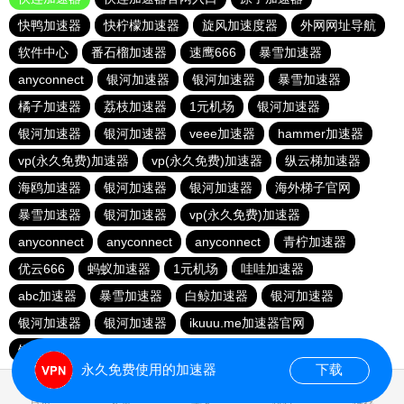
快鸭加速器
快柠檬加速器
旋风加速度器
外网网址导航
软件中心
番石榴加速器
速鹰666
暴雪加速器
anyconnect
银河加速器
银河加速器
暴雪加速器
橘子加速器
荔枝加速器
1元机场
银河加速器
银河加速器
银河加速器
veee加速器
hammer加速器
vp(永久免费)加速器
vp(永久免费)加速器
纵云梯加速器
海鸥加速器
银河加速器
银河加速器
海外梯子官网
暴雪加速器
银河加速器
vp(永久免费)加速器
anyconnect
anyconnect
anyconnect
青柠加速器
优云666
蚂蚁加速器
1元机场
哇哇加速器
abc加速器
暴雪加速器
白鲸加速器
银河加速器
银河加速器
银河加速器
ikuuu.me加速器官网
银河加速器
永久免费使用的加速器
下载
0.121317s
首页
安卓
苹果
排行
推荐