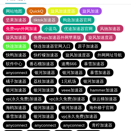
网站地图
QuickQ
旋风加速度器
旋风加速
坚果加速器
tiktok加速器
狗急加速器官网
免费vqn外网加速
小蓝鸟
优途加速器官网
风驰加速器
旋风加速器
免费vps加速器外网苹果版
旋风加速度器
快连加速器
快连加速器官网入口
原子加速器
快鸭加速器
快柠檬加速器
旋风加速度器
外网网址导航
软件中心
番石榴加速器
速鹰666
暴雪加速器
anyconnect
银河加速器
银河加速器
暴雪加速器
橘子加速器
荔枝加速器
1元机场
银河加速器
银河加速器
银河加速器
veee加速器
hammer加速器
vp(永久免费)加速器
vp(永久免费)加速器
纵云梯加速器
海鸥加速器
银河加速器
银河加速器
海外梯子官网
暴雪加速器
银河加速器
vp(永久免费)加速器
anyconnect
anyconnect
anyconnect
青柠加速器