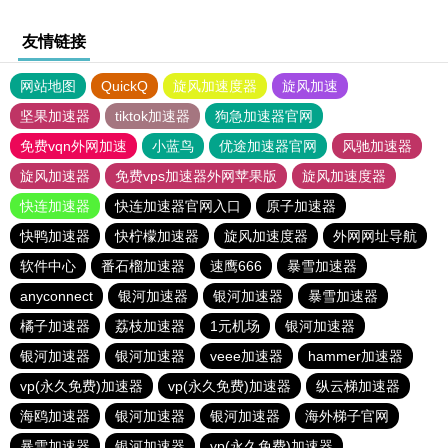
友情链接
网站地图
QuickQ
旋风加速度器
旋风加速
坚果加速器
tiktok加速器
狗急加速器官网
免费vqn外网加速
小蓝鸟
优途加速器官网
风驰加速器
旋风加速器
免费vps加速器外网苹果版
旋风加速度器
快连加速器
快连加速器官网入口
原子加速器
快鸭加速器
快柠檬加速器
旋风加速度器
外网网址导航
软件中心
番石榴加速器
速鹰666
暴雪加速器
anyconnect
银河加速器
银河加速器
暴雪加速器
橘子加速器
荔枝加速器
1元机场
银河加速器
银河加速器
银河加速器
veee加速器
hammer加速器
vp(永久免费)加速器
vp(永久免费)加速器
纵云梯加速器
海鸥加速器
银河加速器
银河加速器
海外梯子官网
暴雪加速器
银河加速器
vp(永久免费)加速器