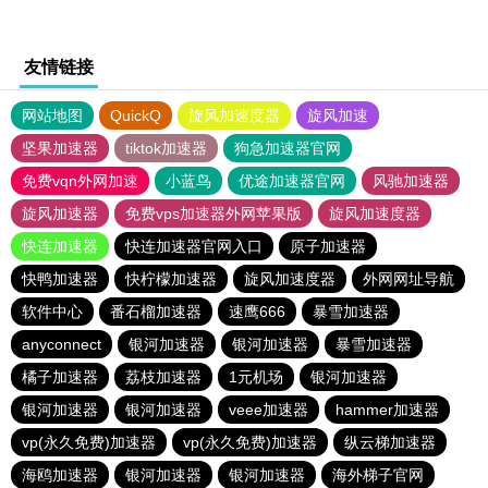
友情链接
网站地图
QuickQ
旋风加速度器
旋风加速
坚果加速器
tiktok加速器
狗急加速器官网
免费vqn外网加速
小蓝鸟
优途加速器官网
风驰加速器
旋风加速器
免费vps加速器外网苹果版
旋风加速度器
快连加速器
快连加速器官网入口
原子加速器
快鸭加速器
快柠檬加速器
旋风加速度器
外网网址导航
软件中心
番石榴加速器
速鹰666
暴雪加速器
anyconnect
银河加速器
银河加速器
暴雪加速器
橘子加速器
荔枝加速器
1元机场
银河加速器
银河加速器
银河加速器
veee加速器
hammer加速器
vp(永久免费)加速器
vp(永久免费)加速器
纵云梯加速器
海鸥加速器
银河加速器
银河加速器
海外梯子官网