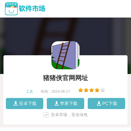
猪猪侠官网网址
工具
|
时间：2024-06-17
|
安卓下载
苹果下载
PC下载
安卓市场，安全绿色