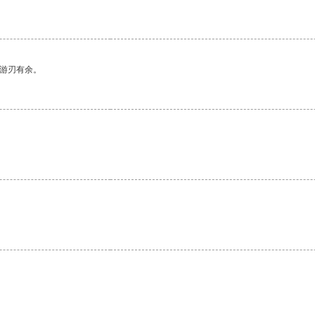
中游刃有余。
。