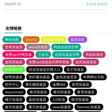
2024-07-19
支持
[0]
反对
[0]
友情链接
网站地图
QuickQ
旋风加速度器
旋风加速
坚果加速器
tiktok加速器
狗急加速器官网
免费vqn外网加速
小蓝鸟
优途加速器官网
风驰加速器
旋风加速器
免费vps加速器外网苹果版
旋风加速度器
快连加速器
快连加速器官网入口
原子加速器
快鸭加速器
快柠檬加速器
旋风加速度器
外网网址导航
软件中心
番石榴加速器
速鹰666
暴雪加速器
anyconnect
银河加速器
银河加速器
暴雪加速器
橘子加速器
荔枝加速器
1元机场
银河加速器
银河加速器
银河加速器
veee加速器
hammer加速器