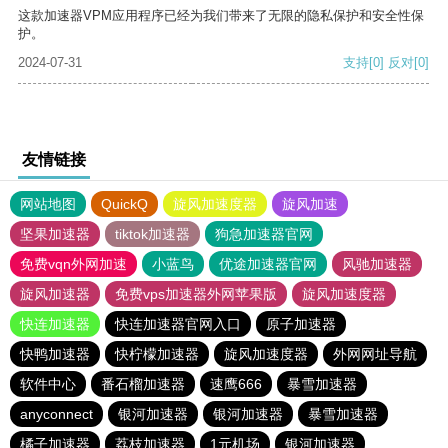
这款加速器VPM应用程序已经为我们带来了无限的隐私保护和安全性保
护。
2024-07-31
支持
[0]
反对
[0]
友情链接
网站地图
QuickQ
旋风加速度器
旋风加速
坚果加速器
tiktok加速器
狗急加速器官网
免费vqn外网加速
小蓝鸟
优途加速器官网
风驰加速器
旋风加速器
免费vps加速器外网苹果版
旋风加速度器
快连加速器
快连加速器官网入口
原子加速器
快鸭加速器
快柠檬加速器
旋风加速度器
外网网址导航
软件中心
番石榴加速器
速鹰666
暴雪加速器
anyconnect
银河加速器
银河加速器
暴雪加速器
橘子加速器
荔枝加速器
1元机场
银河加速器