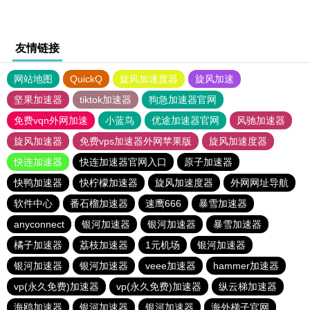
友情链接
网站地图
QuickQ
旋风加速度器
旋风加速
坚果加速器
tiktok加速器
狗急加速器官网
免费vqn外网加速
小蓝鸟
优途加速器官网
风驰加速器
旋风加速器
免费vps加速器外网苹果版
旋风加速度器
快连加速器
快连加速器官网入口
原子加速器
快鸭加速器
快柠檬加速器
旋风加速度器
外网网址导航
软件中心
番石榴加速器
速鹰666
暴雪加速器
anyconnect
银河加速器
银河加速器
暴雪加速器
橘子加速器
荔枝加速器
1元机场
银河加速器
银河加速器
银河加速器
veee加速器
hammer加速器
vp(永久免费)加速器
vp(永久免费)加速器
纵云梯加速器
海鸥加速器
银河加速器
银河加速器
海外梯子官网