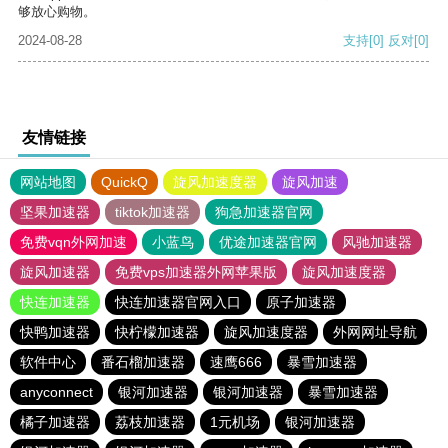
够放心购物。
2024-08-28
支持
[0]
反对
[0]
友情链接
网站地图
QuickQ
旋风加速度器
旋风加速
坚果加速器
tiktok加速器
狗急加速器官网
免费vqn外网加速
小蓝鸟
优途加速器官网
风驰加速器
旋风加速器
免费vps加速器外网苹果版
旋风加速度器
快连加速器
快连加速器官网入口
原子加速器
快鸭加速器
快柠檬加速器
旋风加速度器
外网网址导航
软件中心
番石榴加速器
速鹰666
暴雪加速器
anyconnect
银河加速器
银河加速器
暴雪加速器
橘子加速器
荔枝加速器
1元机场
银河加速器