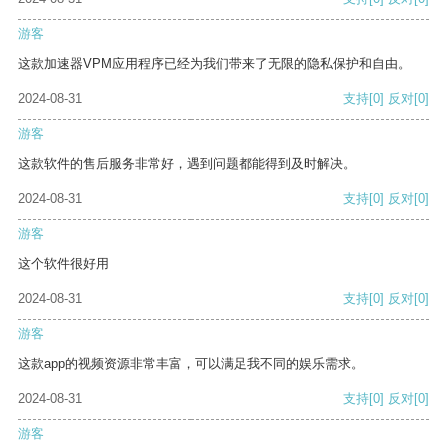
游客
这款加速器VPM应用程序已经为我们带来了无限的隐私保护和自由。
2024-08-31
支持
[0]
反对
[0]
游客
这款软件的售后服务非常好，遇到问题都能得到及时解决。
2024-08-31
支持
[0]
反对
[0]
游客
这个软件很好用
2024-08-31
支持
[0]
反对
[0]
游客
这款app的视频资源非常丰富，可以满足我不同的娱乐需求。
2024-08-31
支持
[0]
反对
[0]
游客