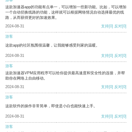
这款加速器app的功能有点单一，可以增加一些新功能。比如，可以增加
一个自动切换线路的功能，这样就可以根据网络情况自动选择最优的线
路，从而获得更好的加速效果。
2024-08-31
支持
[0]
反对
[0]
游客
这款app的社区氛围很温馨，让我能够感受到家的温暖。
2024-08-31
支持
[0]
反对
[0]
游客
这款加速器VPM应用程序可以给你提供最高速度和安全性的连接，并帮
助你在网络上自由移动。
2024-08-31
支持
[0]
反对
[0]
游客
这款软件的操作非常简单，即使是小白也能快速上手。
2024-08-31
支持
[0]
反对
[0]
游客