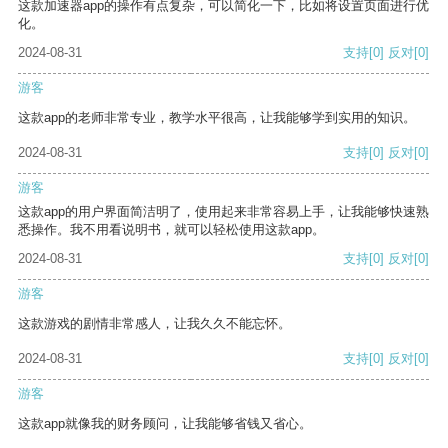
这款加速器app的操作有点复杂，可以简化一下，比如将设置页面进行优
化。
2024-08-31
支持
[0]
反对
[0]
游客
这款app的老师非常专业，教学水平很高，让我能够学到实用的知识。
2024-08-31
支持
[0]
反对
[0]
游客
这款app的用户界面简洁明了，使用起来非常容易上手，让我能够快速熟
悉操作。我不用看说明书，就可以轻松使用这款app。
2024-08-31
支持
[0]
反对
[0]
游客
这款游戏的剧情非常感人，让我久久不能忘怀。
2024-08-31
支持
[0]
反对
[0]
游客
这款app就像我的财务顾问，让我能够省钱又省心。