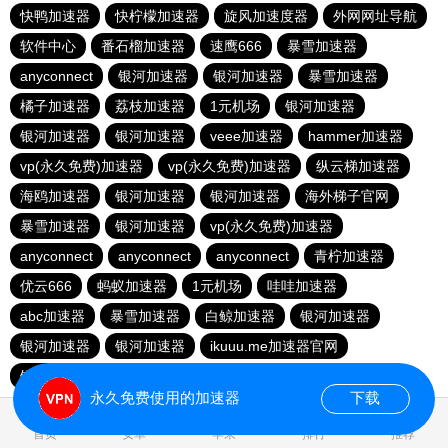
快鸭加速器
快柠檬加速器
旋风加速度器
外网网址导航
软件中心
番石榴加速器
速鹰666
暴雪加速器
anyconnect
银河加速器
银河加速器
暴雪加速器
橘子加速器
荔枝加速器
1元机场
银河加速器
银河加速器
银河加速器
veee加速器
hammer加速器
vp(永久免费)加速器
vp(永久免费)加速器
纵云梯加速器
海鸥加速器
银河加速器
银河加速器
海外梯子官网
暴雪加速器
银河加速器
vp(永久免费)加速器
anyconnect
anyconnect
anyconnect
青柠加速器
优云666
蚂蚁加速器
1元机场
哇哇加速器
abc加速器
暴雪加速器
白鲸加速器
银河加速器
银河加速器
银河加速器
ikuuu.me加速器官网
银河加速器
永久免费使用的加速器
下载
0.820596s
首页
安卓
苹果
排行
推荐