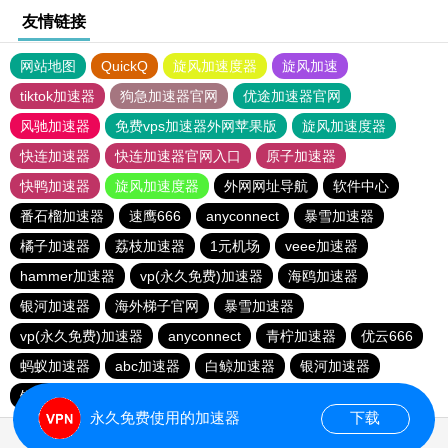
友情链接
网站地图
QuickQ
旋风加速度器
旋风加速
tiktok加速器
狗急加速器官网
优途加速器官网
风驰加速器
免费vps加速器外网苹果版
旋风加速度器
快连加速器
快连加速器官网入口
原子加速器
快鸭加速器
旋风加速度器
外网网址导航
软件中心
番石榴加速器
速鹰666
anyconnect
暴雪加速器
橘子加速器
荔枝加速器
1元机场
veee加速器
hammer加速器
vp(永久免费)加速器
海鸥加速器
银河加速器
海外梯子官网
暴雪加速器
vp(永久免费)加速器
anyconnect
青柠加速器
优云666
蚂蚁加速器
abc加速器
白鲸加速器
银河加速器
银河加速器
银河加速器
银河加速器
永久免费使用的加速器
下载