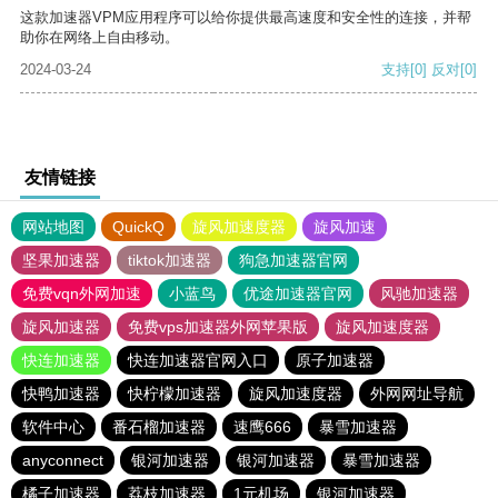
这款加速器VPM应用程序可以给你提供最高速度和安全性的连接，并帮
助你在网络上自由移动。
2024-03-24
支持
[0]
反对
[0]
友情链接
网站地图
QuickQ
旋风加速度器
旋风加速
坚果加速器
tiktok加速器
狗急加速器官网
免费vqn外网加速
小蓝鸟
优途加速器官网
风驰加速器
旋风加速器
免费vps加速器外网苹果版
旋风加速度器
快连加速器
快连加速器官网入口
原子加速器
快鸭加速器
快柠檬加速器
旋风加速度器
外网网址导航
软件中心
番石榴加速器
速鹰666
暴雪加速器
anyconnect
银河加速器
银河加速器
暴雪加速器
橘子加速器
荔枝加速器
1元机场
银河加速器