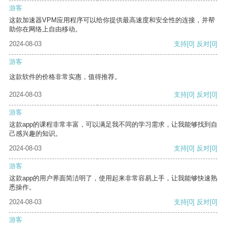
游客
这款加速器VPM应用程序可以给你提供最高速度和安全性的连接，并帮
助你在网络上自由移动。
2024-08-03
支持
[0]
反对
[0]
游客
这款软件的价格非常实惠，值得推荐。
2024-08-03
支持
[0]
反对
[0]
游客
这款app的课程非常丰富，可以满足我不同的学习需求，让我能够找到自
己感兴趣的知识。
2024-08-03
支持
[0]
反对
[0]
游客
这款app的用户界面简洁明了，使用起来非常容易上手，让我能够快速熟
悉操作。
2024-08-03
支持
[0]
反对
[0]
游客