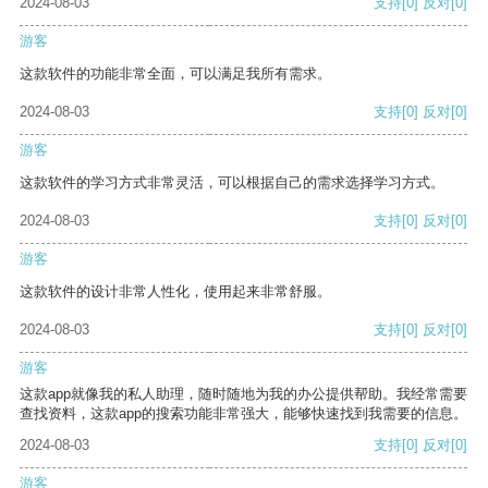
2024-08-03
支持
[0]
反对
[0]
游客
这款软件的功能非常全面，可以满足我所有需求。
2024-08-03
支持
[0]
反对
[0]
游客
这款软件的学习方式非常灵活，可以根据自己的需求选择学习方式。
2024-08-03
支持
[0]
反对
[0]
游客
这款软件的设计非常人性化，使用起来非常舒服。
2024-08-03
支持
[0]
反对
[0]
游客
这款app就像我的私人助理，随时随地为我的办公提供帮助。我经常需要
查找资料，这款app的搜索功能非常强大，能够快速找到我需要的信息。
2024-08-03
支持
[0]
反对
[0]
游客