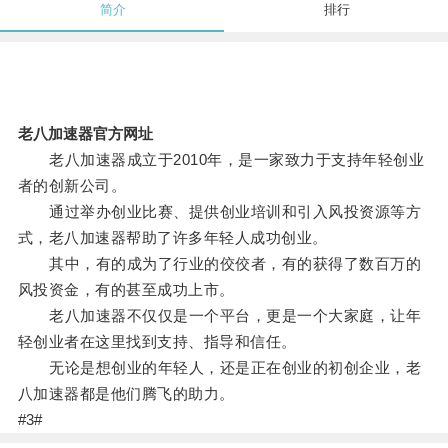
简介
排行
老八加速器官方网址
老八加速器成立于2010年，是一家致力于支持年轻创业
者的创新公司。
通过举办创业比赛、提供创业培训和引入风投资源等方
式，老八加速器帮助了许多年轻人成功创业。
其中，有的成为了行业的佼佼者，有的获得了数百万的
风投资金，有的甚至成功上市。
老八加速器不仅仅是一个平台，更是一个大家庭，让年
轻创业者在这里找到支持、指导和信任。
无论是想创业的年轻人，还是正在创业的初创企业，老
八加速器都是他们腾飞的助力。
#3#