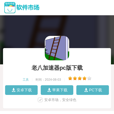
老八加速器pc版下载
工具
|
时间：2024-08-03
|
安卓下载
苹果下载
PC下载
安卓市场，安全绿色